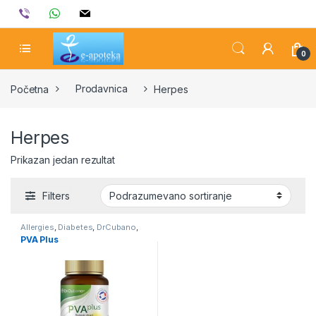
Skip to navigation
Skip to content
viber
whatsapp
mail
0
Početna
Prodavnica
Herpes
Herpes
Prikazan jedan rezultat
Filters
Allergies
,
Diabetes
,
DrCubano
,
Herpes
,
Immunity
,
Rheumatism
PVA Plus
and Pain
,
Vitamins-and-Minerals